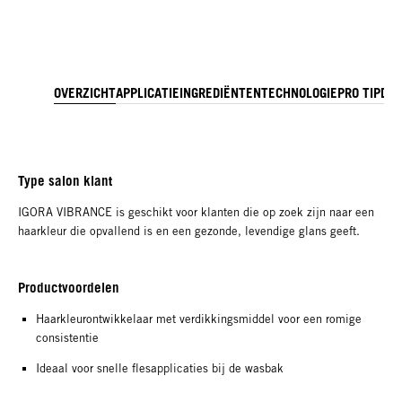
OVERZICHT
APPLICATIE
INGREDIËNTEN
TECHNOLOGIE
PRO TIP
DO
Type salon klant
IGORA VIBRANCE is geschikt voor klanten die op zoek zijn naar een
haarkleur die opvallend is en een gezonde, levendige glans geeft.
Productvoordelen
Haarkleurontwikkelaar met verdikkingsmiddel voor een romige
consistentie
Ideaal voor snelle flesapplicaties bij de wasbak