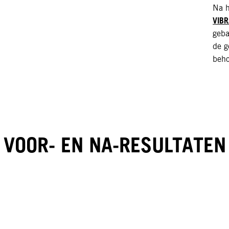
Na h
VIBR
geba
de g
beho
VOOR- EN NA-RESULTATEN