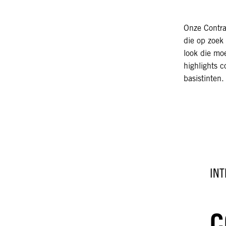
Onze Contra
die op zoek
look die moe
highlights c
basistinten.
IN
C