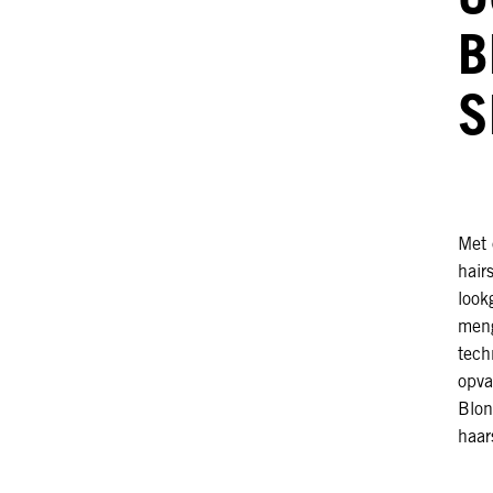
B
S
Met 
hair
look
meng
tech
opva
Blon
haar