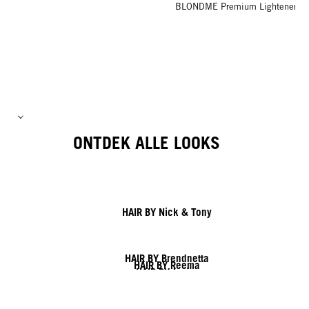
BLONDME Premium Lightener 9
ONTDEK ALLE LOOKS
HAIR BY Nick & Tony
HAIR BY Brendnetta
HAIR BY Reema
HAIR BY Javier
HAIR BY Linda
HAIR BY Shy & Flo
HAIR BY Lesley & Lisa