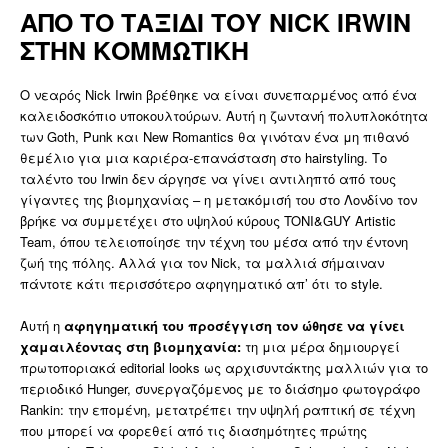
ΑΠΟ ΤΟ ΤΑΞΙΔΙ ΤΟΥ NICK IRWIN
ΣΤΗΝ ΚΟΜΜΩΤΙΚΗ
Ο νεαρός Nick Irwin βρέθηκε να είναι συνεπαρμένος από ένα
καλειδοσκόπιο υποκουλτούρων. Αυτή η ζωντανή πολυπλοκότητα
των Goth, Punk και New Romantics θα γινόταν ένα μη πιθανό
θεμέλιο για μια καριέρα-επανάσταση στο hairstyling. Το
ταλέντο του Irwin δεν άργησε να γίνει αντιληπτό από τους
γίγαντες της βιομηχανίας – η μετακόμισή του στο Λονδίνο τον
βρήκε να συμμετέχει στο υψηλού κύρους TONI&GUY Artistic
Team, όπου τελειοποίησε την τέχνη του μέσα από την έντονη
ζωή της πόλης. Αλλά για τον Nick, τα μαλλιά σήμαιναν
πάντοτε κάτι περισσότερο αφηγηματικό απ’ ότι το style.
Αυτή η
αφηγηματική του προσέγγιση τον ώθησε να γίνει
χαμαιλέοντας στη βιομηχανία:
τη μια μέρα δημιουργεί
πρωτοποριακά editorial looks ως αρχισυντάκτης μαλλιών για το
περιοδικό Hunger, συνεργαζόμενος με το διάσημο φωτογράφο
Rankin: την επομένη, μετατρέπει την υψηλή ραπτική σε τέχνη
που μπορεί να φορεθεί από τις διασημότητες πρώτης