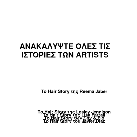
ΑΝΑΚΑΛΥΨΤΕ ΟΛΕΣ ΤΙΣ
ΙΣΤΟΡΙΕΣ ΤΩΝ ARTISTS
Το Hair Story της Reema Jaber
Το Hair Story της Lesley Jennison
Το Hair Story της Lisa Farrall
Το Hair Story των Shy & Flo
Το Hair Story του Javier Diaz
Το Hair Story του Tony Tsai
Το Hair Story της Linda Lehto
Το Hair Story του Jack Martin
Το Hair Story της Brendnetta Ashley