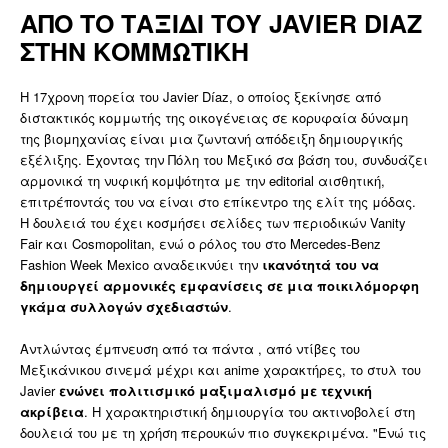
ΑΠΟ ΤΟ ΤΑΞΙΔΙ ΤΟΥ JAVIER DIAZ
ΣΤΗΝ ΚΟΜΜΩΤΙΚΗ
Η 17χρονη πορεία του Javier Díaz, ο οποίος ξεκίνησε από
διστακτικός κομμωτής της οικογένειας σε κορυφαία δύναμη
της βιομηχανίας είναι μια ζωντανή απόδειξη δημιουργικής
εξέλιξης. Έχοντας την Πόλη του Μεξικό σα βάση του, συνδυάζει
αρμονικά τη νυφική κομψότητα με την editorial αισθητική,
επιτρέποντάς του να είναι στο επίκεντρο της ελίτ της μόδας.
Η δουλειά του έχει κοσμήσει σελίδες των περιοδικών Vanity
Fair και Cosmopolitan, ενώ ο ρόλος του στο Mercedes-Benz
Fashion Week Mexico αναδεικνύει την
ικανότητά του να
δημιουργεί αρμονικές εμφανίσεις σε μια ποικιλόμορφη
γκάμα συλλογών σχεδιαστών
.
Αντλώντας έμπνευση από τα πάντα , από ντίβες του
Μεξικάνικου σινεμά μέχρι και anime χαρακτήρες, το στυλ του
Javier
ενώνει πολιτισμικό μαξιμαλισμό με τεχνική
ακρίβεια
. Η χαρακτηριστική δημιουργία του ακτινοβολεί στη
δουλειά του με τη χρήση περουκών πιο συγκεκριμένα. "Ενώ τις