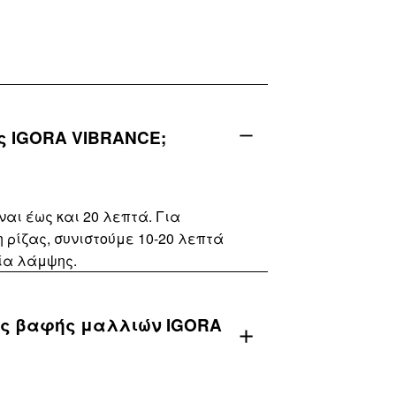
ης IGORA VIBRANCE;
αι έως και 20 λεπτά. Για
ρίζας, συνιστούμε 10-20 λεπτά
ία λάμψης.
μης βαφής μαλλιών IGORA