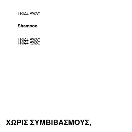
FRIZZ AWAY
Shampoo
FRIZZ AWAY
FRIZZ AWAY
FRIZZ AWAY
FRIZZ AWAY
Conditioner
Treatment
All-Day Shield
Smoothing Oil
ΧΩΡΙΣ ΣΥΜΒΙΒΑΣΜΟΥΣ,