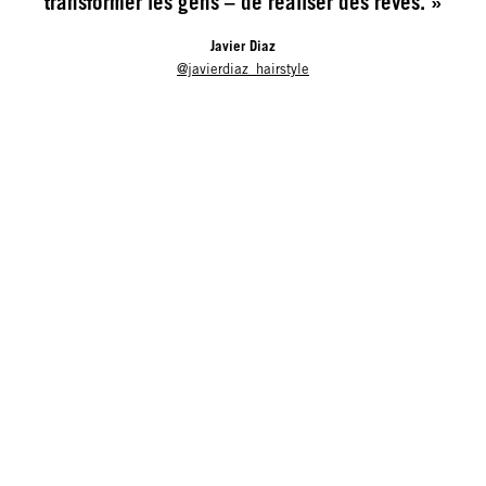
transformer les gens – de réaliser des rêves. »
Javier Diaz
@javierdiaz_hairstyle