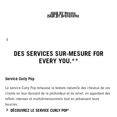
HAIR BY Reema
HAIR BY Brendnetta
HAIR BY Nick & Jack
HAIR BY Shy & Flo
HAIR BY Lesley & Lisa
HAIR BY Linda
DES SERVICES SUR-MESURE FOR
EVERY YOU.**
Service Curly Pop
Le service Curly Pop rehausse la texture naturelle des cheveux de vos
clients en leur donnant de la profondeur et du relief, en apportant des
reflets intenses et multidimensionnels tout en préservant leurs
boucles.
DÉCOUVREZ LE SERVICE CURLY POP¹