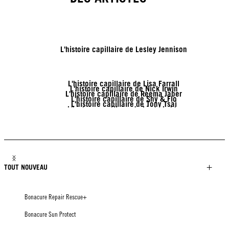
L'histoire capillaire de Lesley Jennison
L'histoire capillaire de Lisa Farrall
L'histoire capillaire de Nick Irwin
L'histoire capillaire de Reema Jaber
L'histoire capillaire de Shy & Flo
L'histoire capillaire de Tony Tsai
L'histoire capillaire de Linda Lehto
L'histoire capillaire de Jack Martin
L'histoire capillaire de Patricia Nikole
L'histoire capillaire de Brendnetta Ashley
TOUT NOUVEAU
Bonacure Repair Rescue+
Bonacure Sun Protect