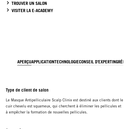
TROUVER UN SALON
VISITER LA E-ACADEMY
APERÇU
APPLICATION
TECHNOLOGIE
CONSEIL D'EXPERT
INGRÉDI
Type de client de salon
Le Masque Antipelliculaire Scalp Clinix est destiné aux clients dont le
cuir chevelu est squameux, qui cherchent à éliminer les pellicules et
à empêcher la formation de nouvelles pellicules.