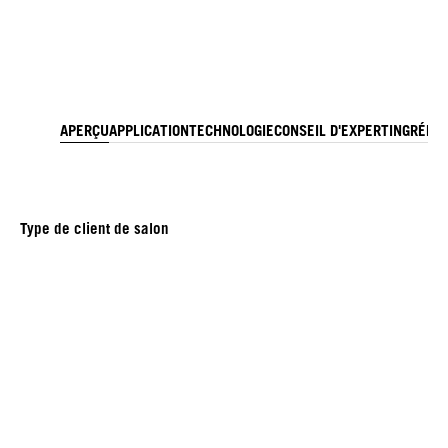
APERÇU
APPLICATION
TECHNOLOGIE
CONSEIL D'EXPERT
INGRÉDI
Type de client de salon