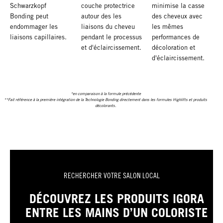
Schwarzkopf
couche protectrice
minimise la casse
Bonding peut
autour des les
des cheveux avec
endommager les
liaisons du cheveu
les mêmes
liaisons capillaires.
pendant le processus
performances de
et d'éclaircissement.
décoloration et
d'éclaircissement.
*en comparaison à la formule précédente
**Fait référence à la première intégration de la Technologie Bonding directement dans les formules Highlifts et produits
décolorants.
RECHERCHER VOTRE SALON LOCAL
DÉCOUVREZ LES PRODUITS IGORA
ENTRE LES MAINS D’UN COLORISTE