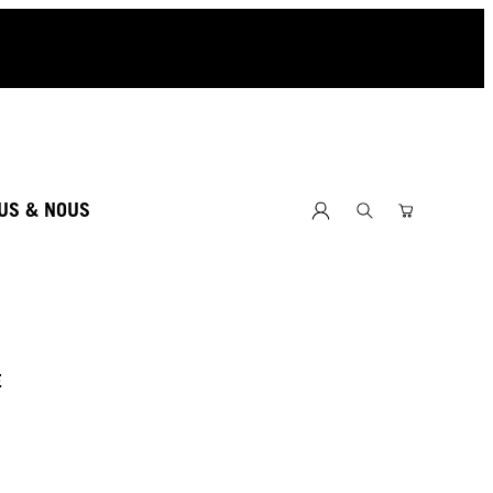
US & NOUS
E