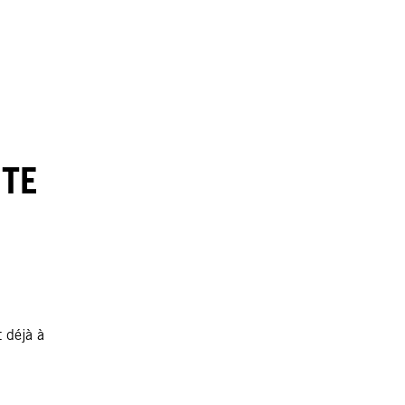
STE
t déjà à