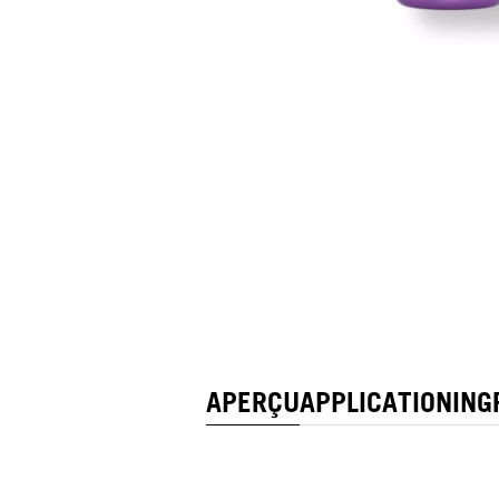
APERÇU
APPLICATION
ING