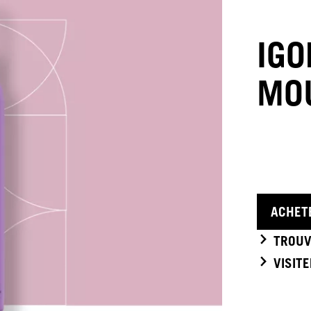
IGO
MO
ACHET
TROUV
VISIT