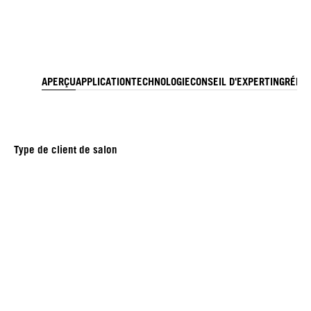
APERÇU
APPLICATION
TECHNOLOGIE
CONSEIL D'EXPERT
INGRÉDI
Type de client de salon