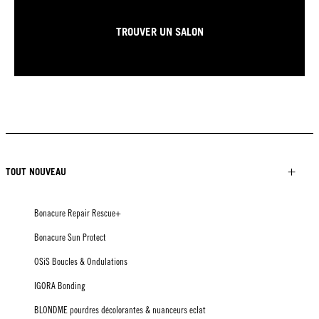
TROUVER UN SALON
TOUT NOUVEAU
Bonacure Repair Rescue+
Bonacure Sun Protect
OSiS Boucles & Ondulations
IGORA Bonding
BLONDME pourdres décolorantes & nuanceurs eclat