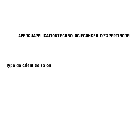
APERÇU
APPLICATION
TECHNOLOGIE
CONSEIL D'EXPERT
INGRÉDI
Type de client de salon