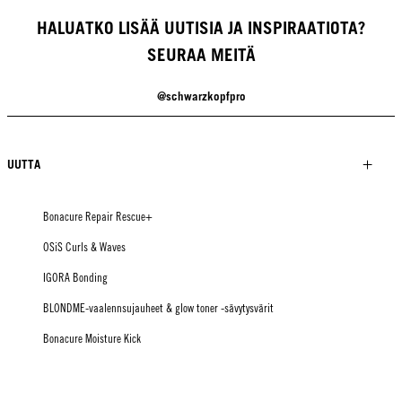
HALUATKO LISÄÄ UUTISIA JA INSPIRAATIOTA?
SEURAA MEITÄ
@schwarzkopfpro
UUTTA
Bonacure Repair Rescue+
OSiS Curls & Waves
IGORA Bonding
BLONDME-vaalennsujauheet & glow toner -sävytysvärit
Bonacure Moisture Kick