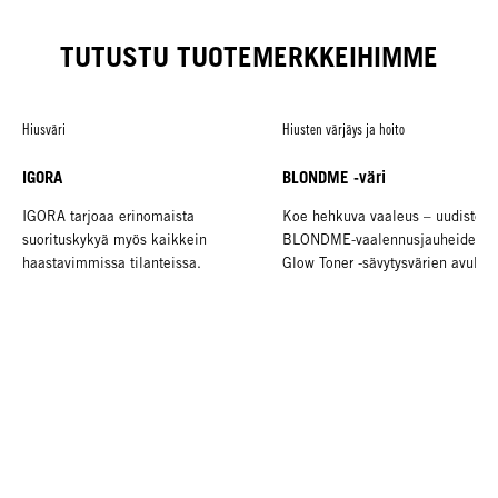
TUSH
TUTUSTU TUOTEMERKKEIHIMME
Hiusväri
Hiusten värjäys ja hoito
IGORA
BLONDME -väri
IGORA tarjoaa erinomaista
Koe hehkuva vaaleus – uudistett
suorituskykyä myös kaikkein
BLONDME-vaalennusjauheiden j
haastavimmissa tilanteissa.
Glow Toner -sävytysvärien avulla