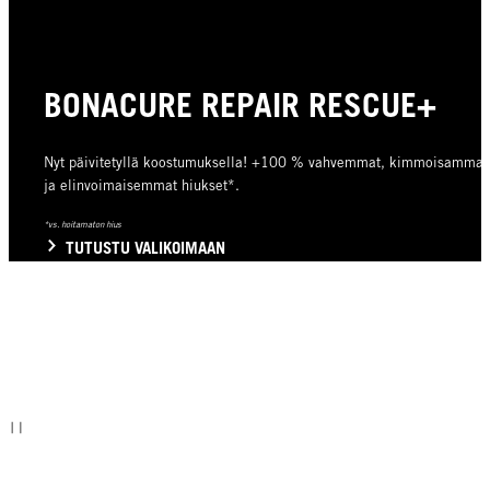
BONACURE REPAIR RESCUE+
Nyt päivitetyllä koostumuksella! +100 % vahvemmat, kimmoisammat
ja elinvoimaisemmat hiukset*.
*vs. hoitamaton hius
TUTUSTU VALIKOIMAAN