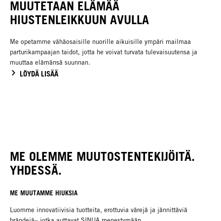
MUUTETAAN ELÄMÄÄ
HIUSTENLEIKKUUN AVULLA
Me opetamme vähäosaisille nuorille aikuisille ympäri mailmaa
parturikampaajan taidot, jotta he voivat turvata tulevaisuutensa ja
muuttaa elämänsä suunnan.
LÖYDÄ LISÄÄ
ME OLEMME MUUTOSTENTEKIJÖITÄ.
YHDESSÄ.
ME MUUTAMME HIUKSIA
Luomme innovatiivisia tuotteita, erottuvia värejä ja jännittäviä
brändejä– jotka auttavat SINUA menestymään.