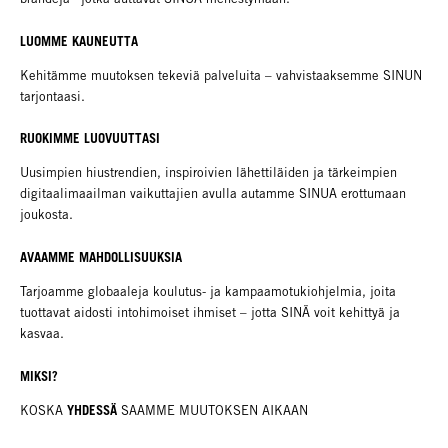
LUOMME KAUNEUTTA
Kehitämme muutoksen tekeviä palveluita – vahvistaaksemme SINUN
tarjontaasi.
RUOKIMME LUOVUUTTASI
Uusimpien hiustrendien, inspiroivien lähettiläiden ja tärkeimpien
digitaalimaailman vaikuttajien avulla autamme SINUA erottumaan
joukosta.
AVAAMME MAHDOLLISUUKSIA
Tarjoamme globaaleja koulutus- ja kampaamotukiohjelmia, joita
tuottavat aidosti intohimoiset ihmiset – jotta SINÄ voit kehittyä ja
kasvaa.
MIKSI?
YHDESSÄ
KOSKA
SAAMME MUUTOKSEN AIKAAN