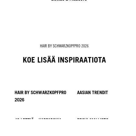
HAIR BY SCHWARZKOPFPRO 2026
KOE LISÄÄ INSPIRAATIOTA
HAIR BY SCHWARZKOPFPRO
AASIAN TRENDIT
2026
40 LETTIÄ – KAPPADOKIA
PROVI-MALLISTO
HIUKSET: MINNIE KUO
HIUKSET SACOLTA
KICKI YANG ZHANG
HIUKSET GINGER LEMONILTA
HIUKSET: PABLO KÜMIN X