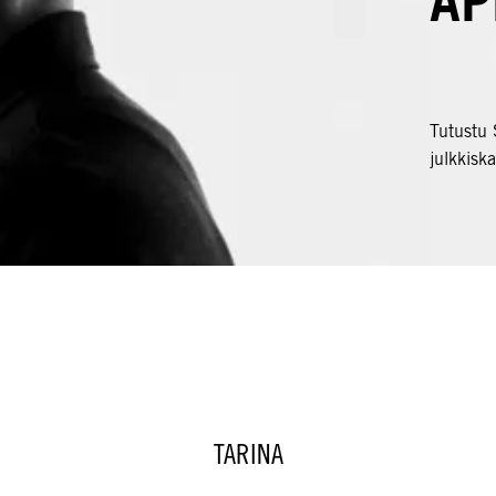
AP
Tutustu 
julkkisk
TARINA