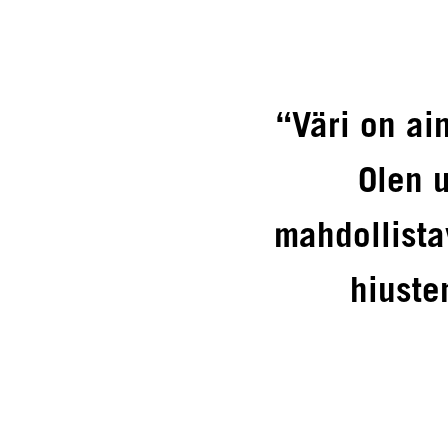
“Väri on ai
Olen u
mahdollista
hiuste