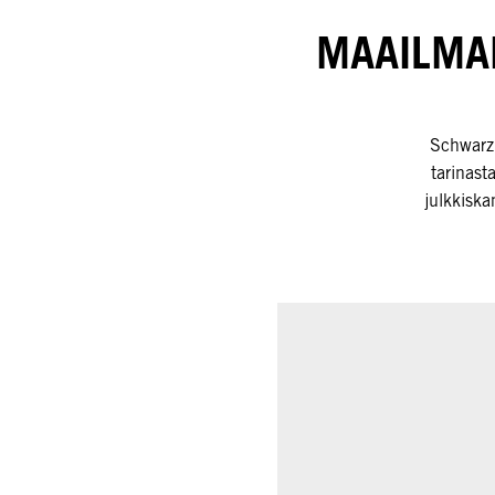
MAAILMA
Schwarzk
tarinast
julkkisk