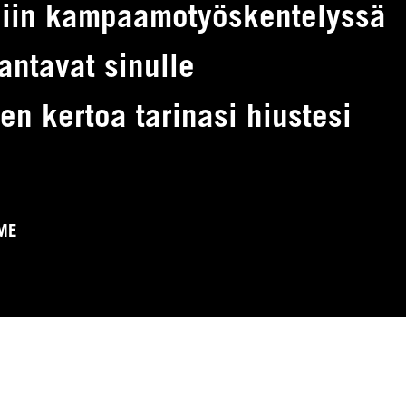
niin kampaamotyöskentelyssä
antavat sinulle
n kertoa tarinasi hiustesi
ME