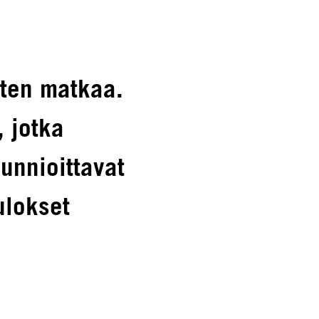
sten matkaa.
, jotka
unnioittavat
ulokset