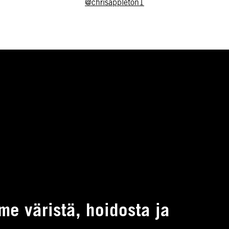
@chrisappleton1
 väristä, hoidosta ja