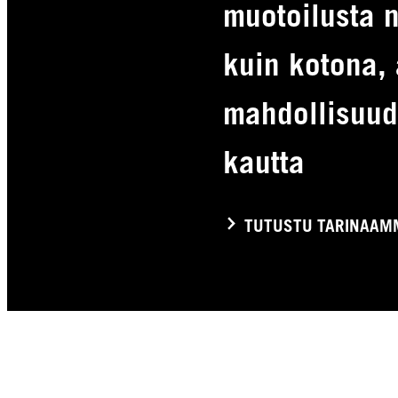
muotoilusta 
kuin kotona, 
mahdollisuude
kautta
TUTUSTU TARINAAM