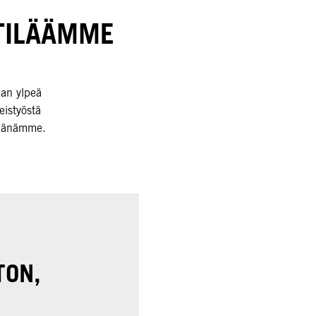
TILÄÄMME
aan ylpeä
eistyöstä
iläänämme.
TON,