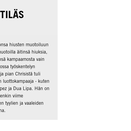
TILÄS
monsa hiusten muotoiluun
uotoilla äitinsä hiuksia,
nsä kampaamosta vain
ossa työskentelyn
a pian Chrisistä tuli
n luottokampaaja - kuten
pez ja Dua Lipa. Hän on
idenkin viime
 tyylien ja vaaleiden
na.