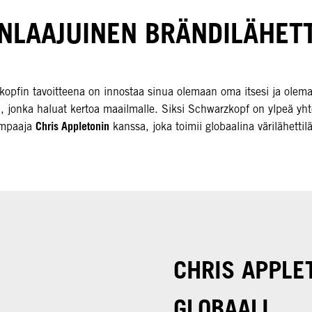
NLAAJUINEN BRÄNDILÄHET
opfin tavoitteena on innostaa sinua olemaan oma itsesi ja olem
a, jonka haluat kertoa maailmalle. Siksi Schwarzkopf on ylpeä yht
Chris Appletonin
ampaaja
kanssa, joka toimii globaalina värilähett
CHRIS APPLE
GLOBAALI