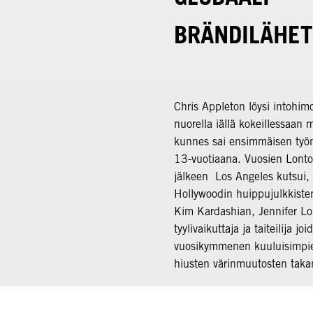
BRÄNDILÄHET
Chris Appleton löysi intohi
nuorella iällä kokeillessaan m
kunnes sai ensimmäisen työ
13-vuotiaana. Vuosien Lonto
jälkeen Los Angeles kutsui, j
Hollywoodin huippujulkkiste
Kim Kardashian, Jennifer Lo
tyylivaikuttaja ja taiteilija jo
vuosikymmenen kuuluisimpien
hiusten värinmuutosten taka