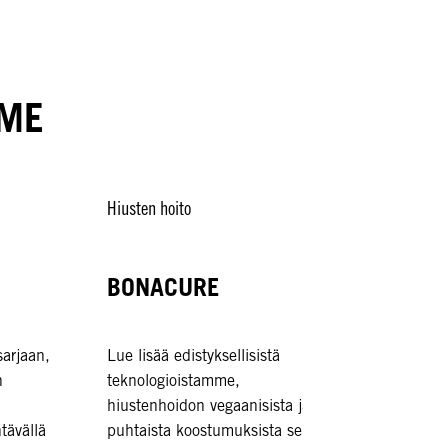
MME
Hiusten hoito
Hiusten 
BONACURE
OSi
arjaan,
Lue lisää edistyksellisistä
OSiS on
n
teknologioistamme,
muotoilu
hiustenhoidon vegaanisista ja
rajoja.
tävällä
puhtaista koostumuksista sekä