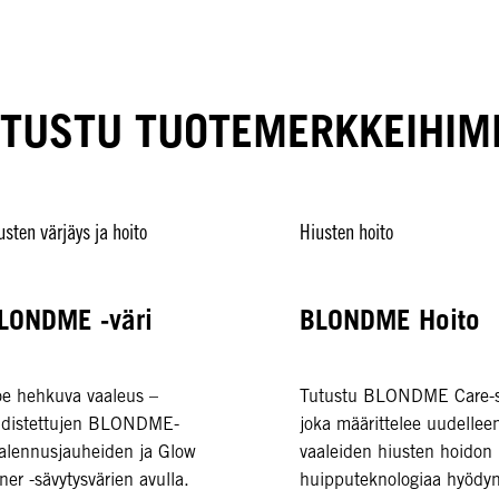
TUSTU TUOTEMERKKEIHI
usten värjäys ja hoito
Hiusten hoito
LONDME -väri
BLONDME Hoito
e hehkuva vaaleus –
Tutustu BLONDME Care-s
distettujen BLONDME-
joka määrittelee uudellee
alennusjauheiden ja Glow
vaaleiden hiusten hoidon
ner -sävytysvärien avulla.
huipputeknologiaa hyödyn