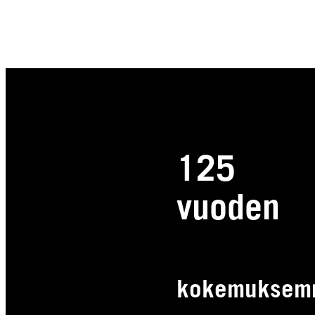
125
vuoden
kokemuksemme