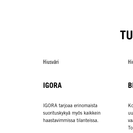
TU
Hiusväri
Hi
IGORA
B
IGORA tarjoaa erinomaista
Ko
suorituskykyä myös kaikkein
uu
haastavimmissa tilanteissa.
va
To