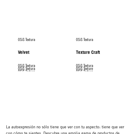
OSiS Textura
OSiS Textura
Velvet
Texture Craft
OSiS Textura
OSiS Textura
OSiS Textura
OSiS Texture
OSiS Textura
OSiS Textura
OSiS Textura
Thrill
Flexwax
Mess Up
Dust It
Mighty Matte
Rock Hard
OSiS G. Force
La autoexpresión no sólo tiene que ver con tu aspecto: tiene que ver
con cómo te sientes. Descubre una amplia gama de productos de