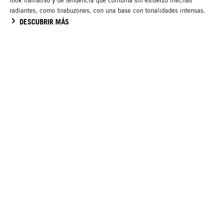
look llamativo y de tendencia que combina sin esfuerzo mechas
radiantes, como tirabuzones, con una base con tonalidades intensas.
DESCUBRIR MÁS