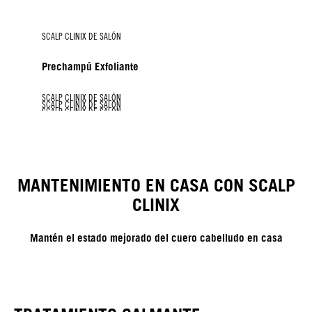
SCALP CLINIX DE SALÓN
Prechampú Exfoliante
SCALP CLINIX DE SALÓN
SCALP CLINIX DE SALÓN
SCALP CLINIX DE SALÓN
SCALP CLINIX DE SALÓN
Base Biótica
Potenciador de Control de la Caspa
Potenciador de Control de la Grasa
Potenciador Calmante
MANTENIMIENTO EN CASA CON SCALP
CLINIX
Mantén el estado mejorado del cuero cabelludo en casa