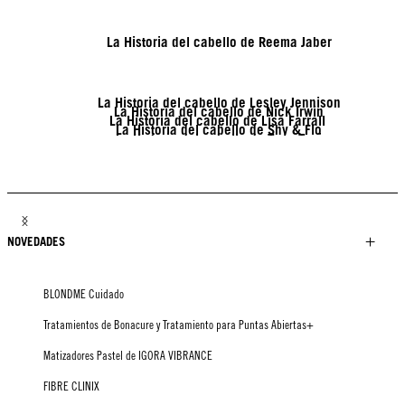
La Historia del cabello de Reema Jaber
La Historia del cabello de Lesley Jennison
La Historia del cabello de Nick Irwin
La Historia del cabello de Lisa Farrall
La Historia del cabello de Shy & Flo
La Historia del cabello de Tony Tsai
La Historia del cabello de Linda Lehto
La Historia del cabello de Jack Martin
La Historia del cabello de Brendnetta Ashley
NOVEDADES
BLONDME Cuidado
Tratamientos de Bonacure y Tratamiento para Puntas Abiertas+
Matizadores Pastel de IGORA VIBRANCE
FIBRE CLINIX