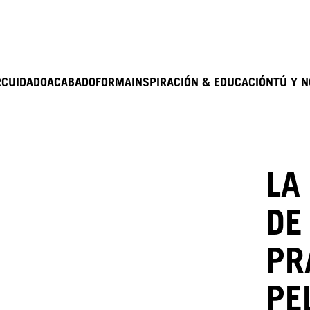
R
CUIDADO
ACABADO
FORMA
INSPIRACIÓN & EDUCACIÓN
TÚ Y 
LA
DE
PR
PE