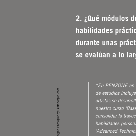
2. ¿Qué módulos d
habilidades prácti
durante unas prác
se evalúan a lo la
“En PENZONE en co
Kate Horgan Photography | katehorgan.com
de estudios incluye
artistas se desarro
nuestro curso ‘Bas
consolidar la trayec
habilidades persona
‘Advanced Technical