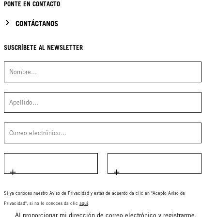
PONTE EN CONTACTO
CONTÁCTANOS
SUSCRÍBETE AL NEWSLETTER
Si ya conoces nuestro Aviso de Privacidad y estás de acuerdo da clic en "Acepto Aviso de
Privacidad", si no lo conoces da clic
aquí
.
Al proporcionar mi dirección de correo electrónico y registrarme,