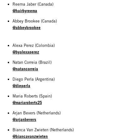
Reema Jaber (Canada)
@hairbyreema
Abbey Brookee (Canada)
@abbeybrookee
Alexa Perez (Colombia)
@byalexaperez
Natan Correia (Brazil)
@natancorreia
Diego Perla (Argentina)
@dieperla
Maria Roberts (Spain)
@mariaroberts25
Arjan Bevers (Netherlands)
@arjanbevers
Bianca Van Zwieten (Netherlands)
@biancavanzwieten