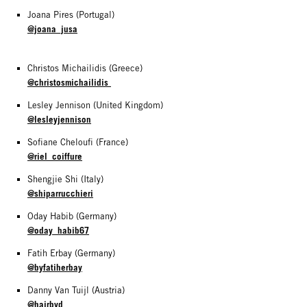
Joana Pires (Portugal)
@joana_jusa
Christos Michailidis (Greece)
@christosmichailidis
Lesley Jennison (United Kingdom)
@lesleyjennison
Sofiane Cheloufi (France)
@riel_coiffure
Shengjie Shi (Italy)
@shiparrucchieri
Oday Habib (Germany)
@oday_habib67
Fatih Erbay (Germany)
@byfatiherbay
Danny Van Tuijl (Austria)
@hairbyd