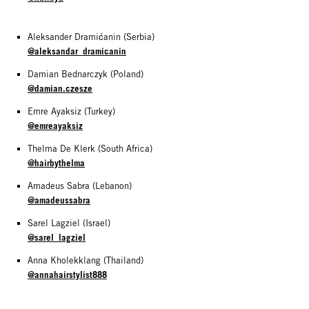
Aleksander Dramićanin (Serbia)
@aleksandar_dramicanin
Damian Bednarczyk (Poland)
@damian.czesze
Emre Ayaksiz (Turkey)
@emreayaksiz
Thelma De Klerk (South Africa)
@hairbythelma
Amadeus Sabra (Lebanon)
@amadeussabra
Sarel Lagziel (Israel)
@sarel_lagziel
Anna Kholekklang (Thailand)
@annahairstylist888