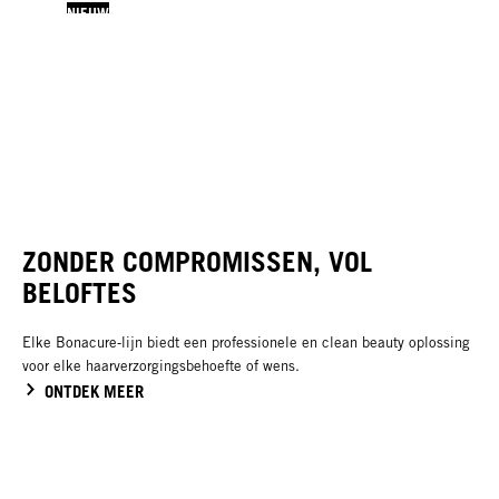
NIEUW
MOISTURE KICK
MOISTURE KICK
Treatment
Hyaluronic Serum
NIEUW
ZONDER COMPROMISSEN, VOL
BELOFTES
Elke Bonacure‑lijn biedt een professionele en clean beauty oplossing
voor elke haarverzorgingsbehoefte of wens.
ONTDEK MEER