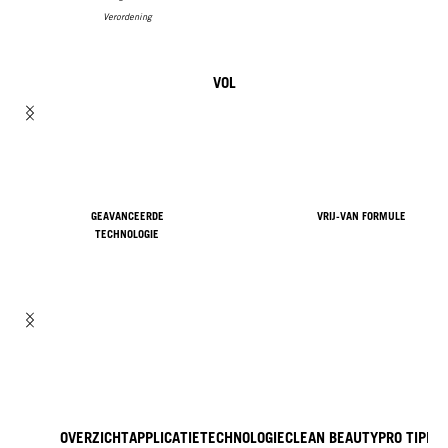
Verordening
VOL
GEAVANCEERDE
VRIJ-VAN FORMULE
TECHNOLOGIE
OVERZICHT
APPLICATIE
TECHNOLOGIE
CLEAN BEAUTY
PRO TIP
IN