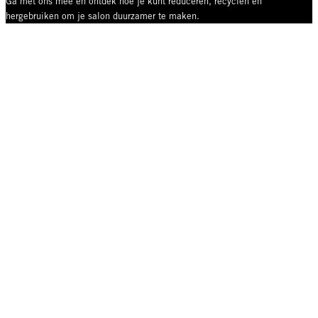
Ga met ons mee en ontdek hoe je kunt reduceren, recyclen en
hergebruiken om je salon duurzamer te maken.