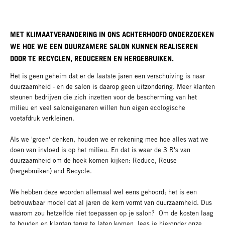
MET KLIMAATVERANDERING IN ONS ACHTERHOOFD ONDERZOEKEN
WE HOE WE EEN DUURZAMERE SALON KUNNEN REALISEREN
DOOR TE RECYCLEN, REDUCEREN EN HERGEBRUIKEN.
Het is geen geheim dat er de laatste jaren een verschuiving is naar
duurzaamheid - en de salon is daarop geen uitzondering. Meer klanten
steunen bedrijven die zich inzetten voor de bescherming van het
milieu en veel saloneigenaren willen hun eigen ecologische
voetafdruk verkleinen.
Als we 'groen' denken, houden we er rekening mee hoe alles wat we
doen van invloed is op het milieu. En dat is waar de 3 R's van
duurzaamheid om de hoek komen kijken: Reduce, Reuse
(hergebruiken) and Recycle.
We hebben deze woorden allemaal wel eens gehoord; het is een
betrouwbaar model dat al jaren de kern vormt van duurzaamheid. Dus
waarom zou hetzelfde niet toepassen op je salon? Om de kosten laag
te houden en klanten terug te laten komen, lees je hieronder onze