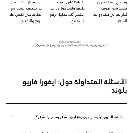
وتفتيح الشعر بدون
للترابط على إنشاء
الواقية الروابط وتقلل
تقنية شوارزكوف
طبقة واقية حول روابط
من تقصف الشعر مع
للترابط إلى تلف روابط
الشعر أثناء عملية الرفع
الحفاظ على نفس أداء
الشعر.
والتفتيح.
الرفع والتفتيح.
*مقابل التركيبة السابقة
**يشير إلى أول دمج لتقنية الترابط مباشرةً في تركيبات إيغورا هايليفتس ولايتنر
الأسئلة المتداولة حول: إيغورا فاريو
بلوند
ما هو الفرق الرئيسي بين رفع لون الشعر وتفتيح الشعر؟