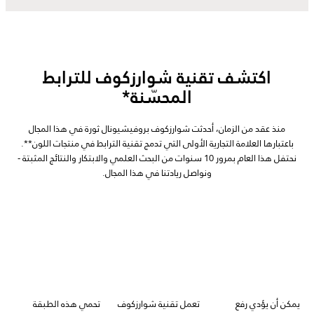
اكتشف تقنية شوارزكوف للترابط
المحسّنة*
منذ عقد من الزمان، أحدثت شوارزكوف بروفيشيونال ثورة في هذا المجال
باعتبارها العلامة التجارية الأولى التي تدمج تقنية الترابط في منتجات اللون**.
نحتفل هذا العام بمرور 10 سنوات من البحث العلمي والابتكار والنتائج المثبتة -
ونواصل ريادتنا في هذا المجال.
يمكن أن يؤدي رفع
تعمل تقنية شوارزكوف
تحمي هذه الطبقة