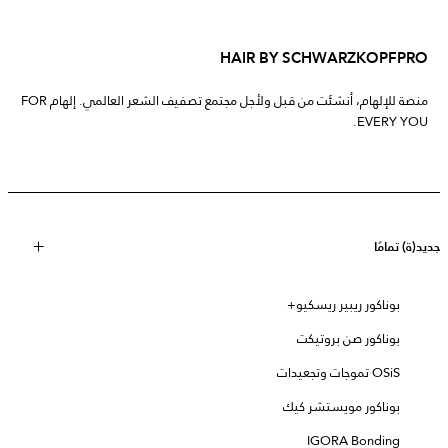
HAIR BY SCHWARZKOPFPRO
منصة للإلهام، أنشئت من قبل ولأجل مجتمع تصفيف الشعر العالمي. إلهام FOR
EVERY YOU.
جديد(ة) تمامًا
بوناكور ريبير ريسكيو+
بوناكور صن بروتيكت
OSiS تموجات وتجعيدات
بوناكور مويستشر كيك
IGORA Bonding