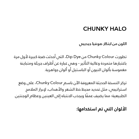
CHUNKY HALO
اللون من ابتكار صوفيا جيديبي
تطورت Chunky Colour من Dip Dye، التي أحدثت ضجة كبيرة لأول مرة
باعتبارها متمردة وعالية التأثير - وهي عبارة عن أطراف جريئة ومتباينة
مغموسة بألوان النيون أو الباستيل أو ألوان جواهرية.
تركز النسخة الحديثة المعروفة الآن باسم Chunky Colour، على وضع
استراتيجي، مثل تحديد محيط خط الشعر والأهداب، لإبراز الملامح
الطبيعية؛ مما يضيف عمقًا ويجذب الانتباه إلى العينين وعظام الوجنتين.
الألوان التي تم استخدامها: