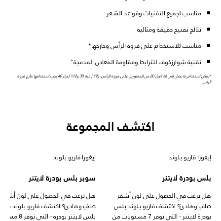
مناسب لجميع التقنيات وقواعد الشعر
نتائج تفتيح دقيقة ومثالية
مناسب للاستخدام على فروة الرأس وخارجها*
تقنية شوارزكوف للترابط ومقاومة المعادن المدمجة"
*يمكن استخدام ما يصل إلى 6٪ |عيار 20 من المطورين على فروة الرأس، و9٪ | عيار 30 و12٪ |عيار 40 يجب استخدامها خارج فروة
الرأس
اكتشف المجموعة
إيغورا فاريو بلوند
إيغورا فاريو بلوند
بلس بودرة لايتنر
سوبر بلس بودرة لايتنر
هل ترغب في الحصول على لون أشقر
هل ترغب في الحصول على لون أشقر
صافٍ وهادئ؟ اكتشف فاريو بلوند بلس
صافٍ وهادئ؟ اكتشف فاريو بلوند سوب
بودرة لايتنر - التي توفر 7 مستويات من
بلس لايتنر بودرة - التي توفر