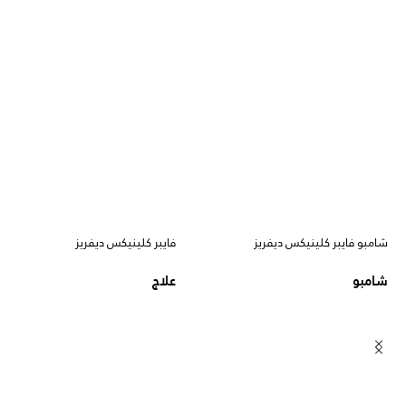
شامبو فايبر كلينيكس ديفريز
فايبر كلينيكس ديفريز
شامبو
علاج