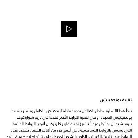
تقنية بوندفينيتي
يبدأ هذا الأسلوب داخل الصالون بخدمة قابلة للتخصيص بالكامل وتتميز بتقنية
بوندفينيتي الجديدة، وهي تقنية الترابط الأكثر تقدماً في تاريخ شوارزكوف
بروفيشيونال. ولأول مرة، تُنشئ تقنية
فايبر كلينيكس
أقوى الروابط الدائمة
التي تسمى بالروابط التساهمية داخل
أعمق جزء من ألياف الشعر.
تساعد هذه
الروابط على
تثبيت الكيراتين الخاص بالشعر
للحصول على نتائج إصلاح طويلة الأمد