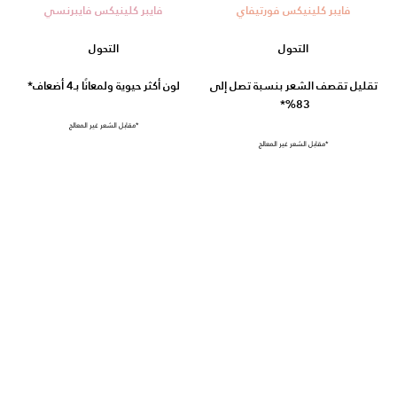
فايبر كلينيكس فورتيفاي
فايبر كلينيكس فايبرنسي
التحول
التحول
تقليل تقصف الشعر بنسبة تصل إلى
لون أكثر حيوية ولمعانًا بـ4 أضعاف*
83%*
*مقابل الشعر غير المعالج
*مقابل الشعر غير المعالج