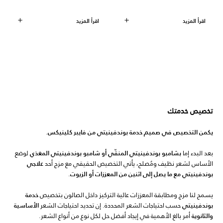
اقرأ المزيد
اقرأ المزيد
تخصيص خدمتك
يكمن التخصيص في صميم خدمة بوندفينيتي من فايبر كلينيكس
.
بعد البدء إما
بشامبو بوندفينيتي المنقّي أو شامبو بوندفينيتي المغذي
لوضع
الأساس لشعر نظيف ومُصلح، يأتي التخصيص الحقيقي مع مزج أحد
علاجي
بوندفينيتي مع ما يصل إلى اثنين من المعززات أو الزيوت
.
يسمح لنا مزج ومطابقة المعززات عالية التركيز داخل الصالون بتخصيص
خدمة
بوندفينيتي
حسب احتياجات الشعر المحددة. إن تحديد احتياجات الشعر
الأساسية
والثانوية
أمر بالغ الأهمية في إيجاد أفضل حل لكل نوع من أنواع الشعر.