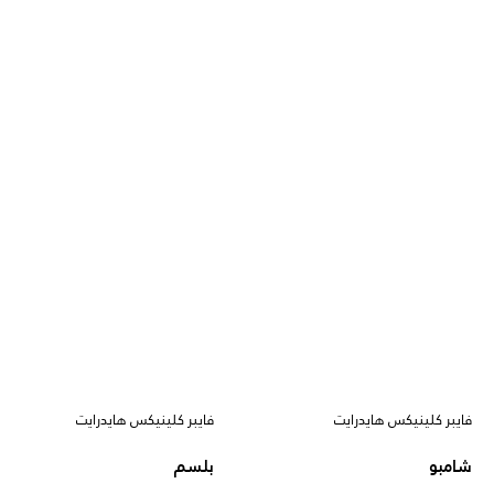
فايبر كلينيكس هايدرايت
فايبر كلينيكس هايدرايت
شامبو
بلسم