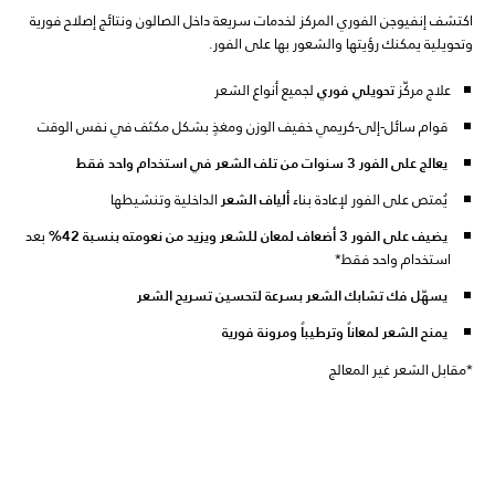
اكتشف إنفيوجن الفوري المركز لخدمات سريعة داخل الصالون ونتائج إصلاح فورية
وتحويلية يمكنك رؤيتها والشعور بها على الفور.
علاج مركّز
تحويلي فوري
لجميع أنواع الشعر
قوام سائل-إلى-كريمي خفيف الوزن ومغذٍ بشكل مكثف في نفس الوقت
يعالج على الفور 3 سنوات من تلف الشعر في استخدام واحد فقط
يُمتص على الفور لإعادة بناء
ألياف الشعر
الداخلية وتنشيطها
يضيف على الفور 3 أضعاف لمعان للشعر ويزيد من نعومته بنسبة 42%
بعد
استخدام واحد فقط*
يسهّل فك تشابك الشعر بسرعة لتحسين تسريح الشعر
يمنح الشعر لمعاناً وترطيباً ومرونة فورية
*مقابل الشعر غير المعالج