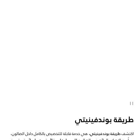
طريقة بوندفينيتي
اكتشف
طريقة بوندفينيتي،
هي خدمة قابلة للتخصيص بالكامل داخل الصالون،
بدءاً من الإصلاح الدائم في الصالون
للحصول على نتائج تدوم طويلاً وتستمر في