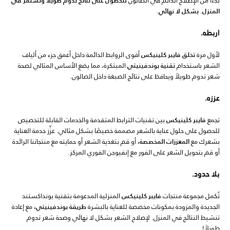
المنزل. بشكل لا نهائي.
اربطه.
لأول مرة
تخلق فايبر كلينيكس
أقوى الروابط الدائمة داخل أعمق جزء من ألياف
الشعر باستخدام
تقنية بوندفينيتي
المبتكرة، مما يضع الأساس المثالي لصحة
شعر تدوم طويلاً ويحافظ على نتائج الصبغة داخل الصالون.
عززه.
تجمع
فايبر كلينيكس
بين تقنيات الترابط المتقدمة والخدمات القابلة للتخصيص
للحصول على حلول عناية بالشعر مصممة خصيصًا بشكل مثالي. عزِّز خدمة العناية
بشعرك مع
المعززات المخصصة،
أو قم بتغذية الشعر أو حمايته مع منتجاتنا الرائدة
أو قم بتحويل الشعر على الفور مع إنفيوجن الفوري المركز.
بلا حدود.
تُكمل مجموعة منتجات
فايبر كلينيكس
المنزلية المدعومة بتقنية بونداكستند
الجديدة والمزودة بمكونات مخصصة للعناية بالبشرة
طريقة بوندفينيتي،
مع إعادة
تنشيط النتائج في المنزل. لإصلاح الشعر بشكل لا نهائي وصحة شعر تدوم
طويلاً!