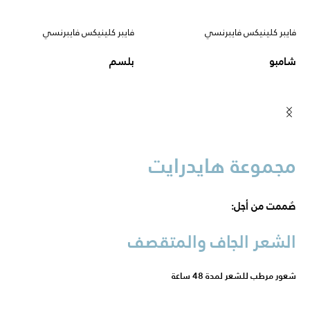
فايبر كلينيكس فايبرنسي
فايبر كلينيكس فايبرنسي
شامبو
بلسم
مجموعة هايدرايت
صُممت من أجل:
الشعر الجاف والمتقصف
شعور مرطب للشعر لمدة 48 ساعة