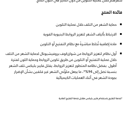
فائدة المنتج
حماية الشعر من التلف خلال عملية التلوين
الارتباط بألياف الشعر لتعزيز الروابط البنيوية القوية
مادة إضافية تُخلط مباشرةً مع نظام التفتيح أو التلوين
أول نظام لتعزيز الروابط من شوارزكوف بروفيشيونال لحماية الشعر من التلف
خلال عملية التفتيح أو التلوين عن طريق تكوين الروابط وحماية اللون لفترة
أطول. بفضل نظامه المتطور لتعزيز الروابط، يقلل فايبر بليكس تلف الشعر
بنسبة تصل إلى 94%*، ما يجعل ملوِّني الشعر غير قلقين بشأن الإضرار
بجودة الشعر في أثناء العمليات الكيميائية
*خدمة التفتيح باستخدام فايبر بليكس مقابل خدمة التفتيح العادية