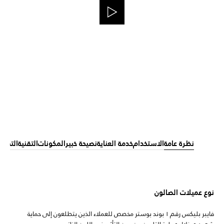
نظرة عامة
الاستخدام
خدمة العناية
نصيحة خبير
المكونات
التقنية
التحمي
نوع عميلات الصالون
فايبر بليكس رقم ١ بوند بوستر مخصص للعملاء الذين يتطلعون إلى حماية
شعرهم خلال عملية التلوين من دون التأثير في اللون الناتج.