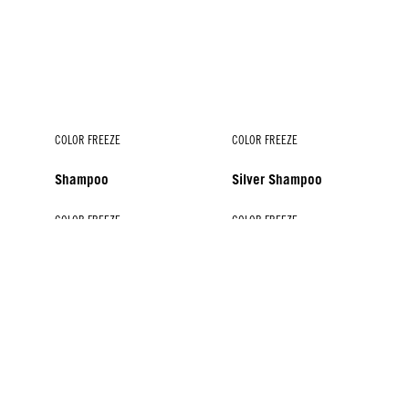
COLOR FREEZE
COLOR FREEZE
Shampoo
Silver Shampoo
COLOR FREEZE
COLOR FREEZE
COLOR FREEZE
COLOR FREEZE
Conditioner
Spray Conditioner
Treatment
Silver Treatment