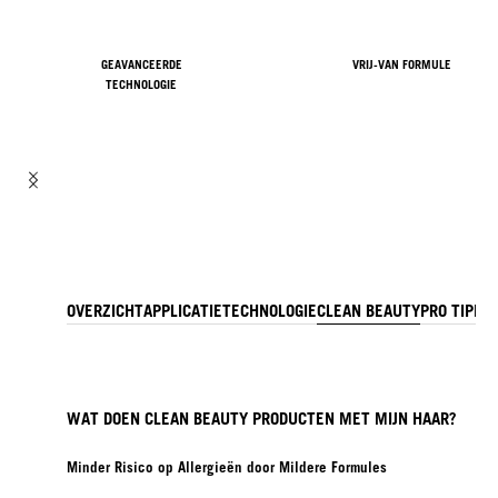
GEAVANCEERDE
VRIJ-VAN FORMULE
TECHNOLOGIE
OVERZICHT
APPLICATIE
TECHNOLOGIE
CLEAN BEAUTY
PRO TIP
IN
WAT DOEN CLEAN BEAUTY PRODUCTEN MET MIJN HAAR?
Minder Risico op Allergieën door Mildere Formules