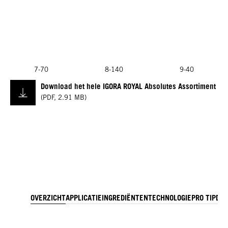
7-70
8-140
9-40
Download het hele IGORA ROYAL Absolutes Assortiment
(
PDF
,
2.91 MB
)
OVERZICHT
APPLICATIE
INGREDIËNTEN
TECHNOLOGIE
PRO TIP
DO