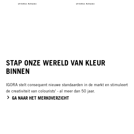
IGORA ROYAL
IGORA ROYAL
IGORA
Silver Whites
Fashion Lights
Color10
STAP ONZE WERELD VAN KLEUR
BINNEN
IGORA stelt consequent nieuwe standaarden in de markt en stimuleert
de creativiteit van colourists' - al meer dan 50 jaar.
GA NAAR HET MERKOVERZICHT