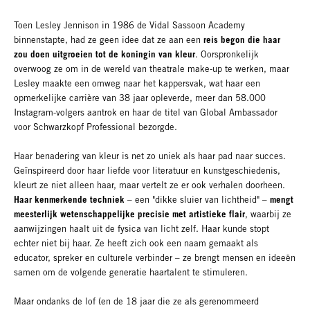
Toen Lesley Jennison in 1986 de Vidal Sassoon Academy
reis begon die haar
binnenstapte, had ze geen idee dat ze aan een
zou doen uitgroeien tot de koningin van kleur
. Oorspronkelijk
overwoog ze om in de wereld van theatrale make-up te werken, maar
Lesley maakte een omweg naar het kappersvak, wat haar een
opmerkelijke carrière van 38 jaar opleverde, meer dan 58.000
Instagram-volgers aantrok en haar de titel van Global Ambassador
voor Schwarzkopf Professional bezorgde.
Haar benadering van kleur is net zo uniek als haar pad naar succes.
Geïnspireerd door haar liefde voor literatuur en kunstgeschiedenis,
kleurt ze niet alleen haar, maar vertelt ze er ook verhalen doorheen.
Haar kenmerkende techniek
mengt
– een "dikke sluier van lichtheid" –
meesterlijk wetenschappelijke precisie met artistieke flair
, waarbij ze
aanwijzingen haalt uit de fysica van licht zelf. Haar kunde stopt
echter niet bij haar. Ze heeft zich ook een naam gemaakt als
educator, spreker en culturele verbinder – ze brengt mensen en ideeën
samen om de volgende generatie haartalent te stimuleren.
Maar ondanks de lof (en de 18 jaar die ze als gerenommeerd