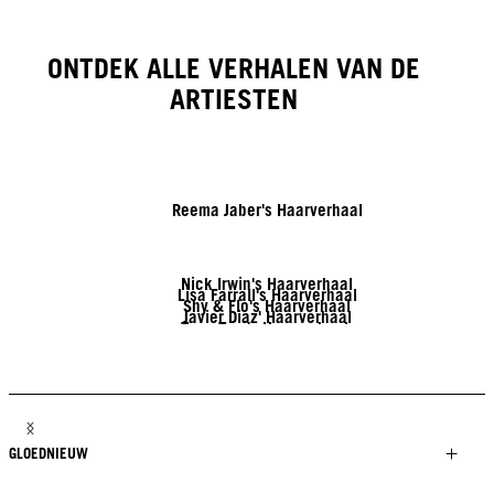
ONTDEK ALLE VERHALEN VAN DE
ARTIESTEN
Reema Jaber's Haarverhaal
Nick Irwin's Haarverhaal
Lisa Farrall's Haarverhaal
Shy & Flo's Haarverhaal
Javier Diaz' Haarverhaal
Tony Tsai's Haarverhaal
Linda Lehto's Haarverhaal
Jack Martin's Haarverhaal
Brendnetta Ashley's Haarverhaal
GLOEDNIEUW