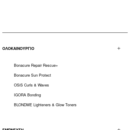
40 BRAIDS
Συλλογή PROVI
Τάσεις από την Ασία
ΜΑΛΛΙΑ ΑΠΟ την Minnie
ΜΑΛΛΙΑ ΑΠΟ ΤΟ SACO
ΜΑΛΛΙΑ ΑΠΟ ΤΟΥΣ Pablo
CAPPADOCIA
Kuo
Kümin x TUSH
ΟΛΟΚΑΙΝΟΥΡΓΙΟ
Bonacure Repair Rescue+
Bonacure Sun Protect
OSiS Curls & Waves
IGORA Bonding
BLONDME Lighteners & Glow Toners
ΕΜΠΝΕΥΣΗ