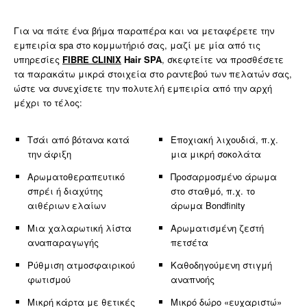
Για να πάτε ένα βήμα παραπέρα και να μεταφέρετε την
εμπειρία spa στο κομμωτήριό σας, μαζί με μία από τις
υπηρεσίες
FIBRE CLINIX
Hair SPA
, σκεφτείτε να προσθέσετε
τα παρακάτω μικρά στοιχεία στο ραντεβού των πελατών σας,
ώστε να συνεχίσετε την πολυτελή εμπειρία από την αρχή
μέχρι το τέλος:
Τσάι από βότανα κατά
Εποχιακή λιχουδιά, π.χ.
την άφιξη
μια μικρή σοκολάτα
Αρωματοθεραπευτικό
Προσαρμοσμένο άρωμα
σπρέι ή διαχύτης
στο σταθμό, π.χ. το
αιθέριων ελαίων
άρωμα Bondfinity
Μια χαλαρωτική λίστα
Αρωματισμένη ζεστή
αναπαραγωγής
πετσέτα
Ρύθμιση ατμοσφαιρικού
Καθοδηγούμενη στιγμή
φωτισμού
αναπνοής
Μικρή κάρτα με θετικές
Μικρό δώρο «ευχαριστώ»