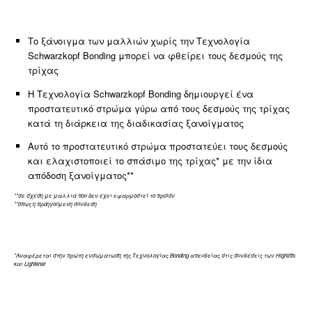
Το ξάνοιγμα των μαλλιών χωρίς την Τεχνολογία
Schwarzkopf Bonding μπορεί να φθείρει τους δεσμούς της
τρίχας
Η Τεχνολογία Schwarzkopf Bonding δημιουργεί ένα
προστατευτικό στρώμα γύρω από τους δεσμούς της τρίχας
κατά τη διάρκεια της διαδικασίας ξανοίγματος
Αυτό το προστατευτικό στρώμα προστατεύει τους δεσμούς
και ελαχιστοποιεί το σπάσιμο της τρίχας* με την ίδια
απόδοση ξανοίγματος**
**σε σχέση με μαλλιά που δεν έχει εφαρμοστεί το προϊόν
**όπως η προηγούμενη σύνθεση
*Αναφέρεται στην πρώτη ενσωμάτωση της Tεχνολογίας Bonding απευθείας στις συνθέσεις των Highlifts
και Lightener