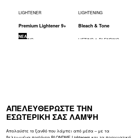
LIGHTENER
LIGHTENING
Premium Lightener 9+
Bleach & Tone
ΝΕA
TONING
LIFTING & BLENDING
LIFTING & BLENDING
DEVELOPERS
Glow Toners
Lift & Blend
Blonde Lifting
Developers
ΝΕA
NEA
ΑΠΕΛΕΥΘΕΡΩΣΤΕ ΤΗΝ
ΕΣΩΤΕΡΙΚΗ ΣΑΣ ΛΑΜΨΗ
Απολαύστε το ξανθό που λάμπει από μέσα – με τα
βελτιωμένα προϊόντα BLONDME Lighteners και τα πραγματικά