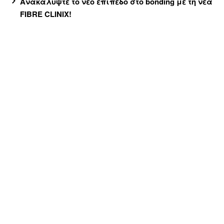
Ανακαλύψτε το νέο επίπεδο στο bonding με τη νέα
FIBRE CLINIX!