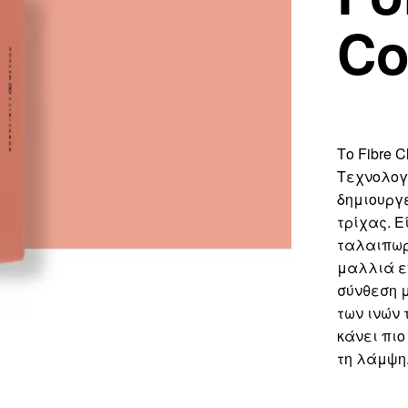
Co
Το Fibre C
Τεχνολογ
δημιουργε
τρίχας. Ε
ταλαιπωρ
μαλλιά ε
σύνθεση 
των ινών 
κάνει πιο
τη λάμψη