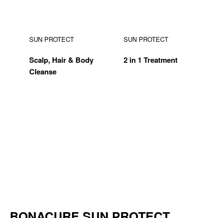
SUN PROTECT
SUN PROTECT
Scalp, Hair & Body
2 in 1 Treatment
Cleanse
SUN PROTECT
SUN PROTECT
Beach Wave Spray
10 in 1 Summer Fluid
BONACURE SUN PROTECT