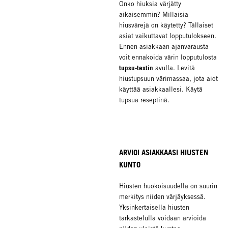
Onko hiuksia värjätty
aikaisemmin? Millaisia
hiusvärejä on käytetty? Tällaiset
asiat vaikuttavat lopputulokseen.
Ennen asiakkaan ajanvarausta
voit ennakoida värin lopputulosta
tupsu-testin
avulla. Levitä
hiustupsuun värimassaa, jota aiot
käyttää asiakkaallesi. Käytä
tupsua reseptinä.
ARVIOI ASIAKKAASI HIUSTEN
KUNTO
Hiusten huokoisuudella on suurin
merkitys niiden värjäyksessä.
Yksinkertaisella hiusten
tarkastelulla voidaan arvioida