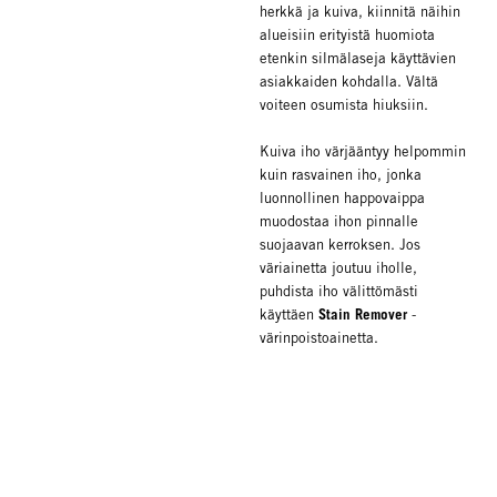
herkkä ja kuiva, kiinnitä näihin
alueisiin erityistä huomiota
etenkin silmälaseja käyttävien
asiakkaiden kohdalla. Vältä
voiteen osumista hiuksiin.
Kuiva iho värjääntyy helpommin
kuin rasvainen iho, jonka
luonnollinen happovaippa
muodostaa ihon pinnalle
suojaavan kerroksen. Jos
väriainetta joutuu iholle,
puhdista iho välittömästi
Stain Remover
käyttäen
-
värinpoistoainetta.