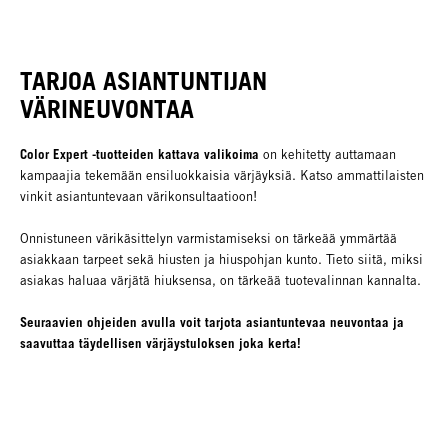
TARJOA ASIANTUNTIJAN
VÄRINEUVONTAA
Color Expert -tuotteiden kattava valikoima
on kehitetty auttamaan
kampaajia tekemään ensiluokkaisia värjäyksiä. Katso ammattilaisten
vinkit asiantuntevaan värikonsultaatioon!
Onnistuneen värikäsittelyn varmistamiseksi on tärkeää ymmärtää
asiakkaan tarpeet sekä hiusten ja hiuspohjan kunto. Tieto siitä, miksi
asiakas haluaa värjätä hiuksensa, on tärkeää tuotevalinnan kannalta.
Seuraavien ohjeiden avulla voit tarjota asiantuntevaa neuvontaa ja
saavuttaa täydellisen värjäystuloksen joka kerta!