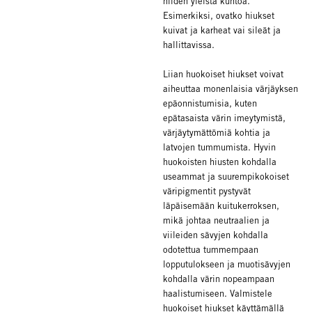
niiden yleistä kuntoa.
Esimerkiksi, ovatko hiukset
kuivat ja karheat vai sileät ja
hallittavissa.
Liian huokoiset hiukset voivat
aiheuttaa monenlaisia värjäyksen
epäonnistumisia, kuten
epätasaista värin imeytymistä,
värjäytymättömiä kohtia ja
latvojen tummumista. Hyvin
huokoisten hiusten kohdalla
useammat ja suurempikokoiset
väripigmentit pystyvät
läpäisemään kuitukerroksen,
mikä johtaa neutraalien ja
viileiden sävyjen kohdalla
odotettua tummempaan
lopputulokseen ja muotisävyjen
kohdalla värin nopeampaan
haalistumiseen. Valmistele
huokoiset hiukset käyttämällä