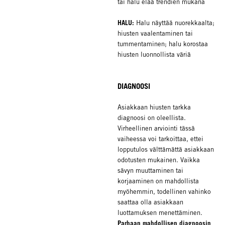
tai halu elää trendien mukana
HALU:
Halu näyttää nuorekkaalta;
hiusten vaalentaminen tai
tummentaminen; halu korostaa
hiusten luonnollista väriä
DIAGNOOSI
Asiakkaan hiusten tarkka
diagnoosi on oleellista.
Virheellinen arviointi tässä
vaiheessa voi tarkoittaa, ettei
lopputulos välttämättä asiakkaan
odotusten mukainen. Vaikka
sävyn muuttaminen tai
korjaaminen on mahdollista
myöhemmin, todellinen vahinko
saattaa olla asiakkaan
luottamuksen menettäminen.
Parhaan mahdollisen diagnoosin