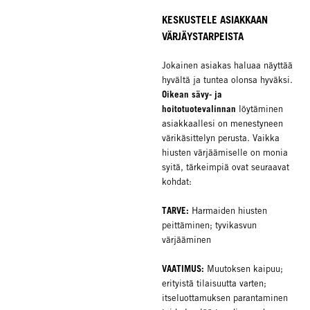
KESKUSTELE ASIAKKAAN
VÄRJÄYSTARPEISTA
Jokainen asiakas haluaa näyttää
hyvältä ja tuntea olonsa hyväksi.
Oikean sävy- ja
hoitotuotevalinnan
löytäminen
asiakkaallesi on menestyneen
värikäsittelyn perusta. Vaikka
hiusten värjäämiselle on monia
syitä, tärkeimpiä ovat seuraavat
kohdat:
TARVE:
Harmaiden hiusten
peittäminen; tyvikasvun
värjääminen
VAATIMUS:
Muutoksen kaipuu;
erityistä tilaisuutta varten;
itseluottamuksen parantaminen