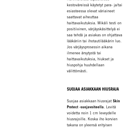
kestoväreissä käytetyt para- ja/tai
esiasteessa olevat väriaineet
saattavat aiheuttaa
haittavaikutuksia. Mikäli testi on
positiivinen, värjäyskäsittelyä ei
saa tehdä ja asiakas on ohjattava
lääkäriin tai ihotautilääkärin luo.
Jos värjäysprosessin aikana
ilmenee ärsytystä tai
haittavaikutuksia, hiukset ja
hiuspohja huuhdellaan
välittömästi.
SUOJAA ASIAKKAAN HIUSRAJA
Skin
Suojaa asiakkaan hiusrajat
Protect -suojavoiteella
. Levitä
voidetta noin 1 cm leveydelle
hiusrajoille. Koska iho korvien
takana on yleensä erityisen