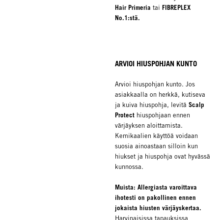
Hair Primeria
FIBREPLEX
tai
No.1:stä.
ARVIOI HIUSPOHJAN KUNTO
Arvioi hiuspohjan kunto. Jos
asiakkaalla on herkkä, kutiseva
Scalp
ja kuiva hiuspohja, levitä
Protect
hiuspohjaan ennen
värjäyksen aloittamista.
Kemikaalien käyttöä voidaan
suosia ainoastaan silloin kun
hiukset ja hiuspohja ovat hyvässä
kunnossa.
Muista: Allergiasta varoittava
ihotesti on pakollinen ennen
jokaista hiusten värjäyskertaa.
Harvinaisissa tapauksissa