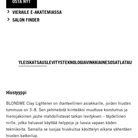
OSTA NYT
VIERAILE E-AKATEMIASSA
SALON FINDER
YLEISKATSAUS
LEVITYS
TEKNOLOGIA
VINKKI
AINESOSAT
LATAUKS
Hiustyyppi
BLONDME Clay Lightener on ihanteellinen asiakkaille, joiden hiusten
tummuus on 3–8. Sen pehmeästä kiinteäksi muuttuva koostumus ja
hienojakoinen jauhe mahdollistavat tarkan levityksen – täydellinen
niille, jotka haluavat käyttää helppoja ja luovia vapaan käden
tekniikoita. Samalla se suojaa hiuskuitua käsittelyn aikana vähentäen
hiusten katkeilua.