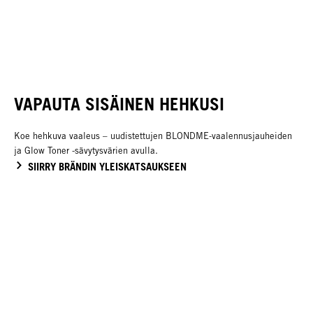
Glow Toner -sävytysväri
Lift & Blend- Vaalennusväri
Blonde Lifting
BLONDME Premium -
harmaalle
hapete
UUSI
UUSI
VAPAUTA SISÄINEN HEHKUSI
Koe hehkuva vaaleus – uudistettujen BLONDME-vaalennusjauheiden
ja Glow Toner -sävytysvärien avulla.
SIIRRY BRÄNDIN YLEISKATSAUKSEEN