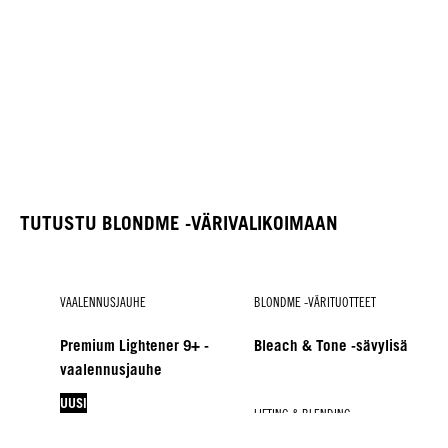
TUTUSTU BLONDME -VÄRIVALIKOIMAAN
VAALENNUSJAUHE
BLONDME -VÄRITUOTTEET
Premium Lightener 9+ -
Bleach & Tone -sävylisä
vaalennusjauhe
UUSI
SÄVY
LIFTING & BLENDING
LIFTING & BLENDING
HAPETTEET