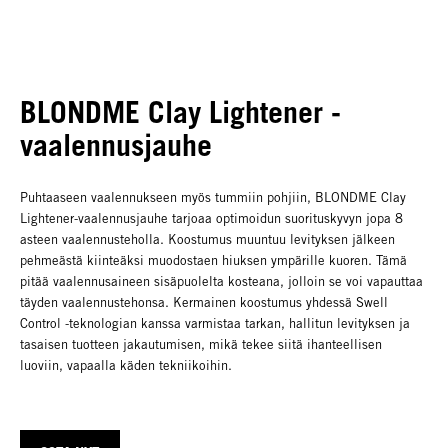
BLONDME Clay Lightener -
vaalennusjauhe
Puhtaaseen vaalennukseen myös tummiin pohjiin, BLONDME Clay
Lightener-vaalennusjauhe tarjoaa optimoidun suorituskyvyn jopa 8
asteen vaalennusteholla. Koostumus muuntuu levityksen jälkeen
pehmeästä kiinteäksi muodostaen hiuksen ympärille kuoren. Tämä
pitää vaalennusaineen sisäpuolelta kosteana, jolloin se voi vapauttaa
täyden vaalennustehonsa. Kermainen koostumus yhdessä Swell
Control -teknologian kanssa varmistaa tarkan, hallitun levityksen ja
tasaisen tuotteen jakautumisen, mikä tekee siitä ihanteellisen
luoviin, vapaalla käden tekniikoihin.