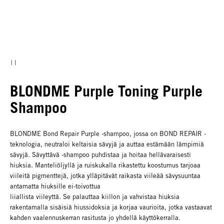
BLONDME Purple Toning Purple
Shampoo
BLONDME Bond Repair Purple -shampoo, jossa on BOND REPAIR -
teknologia, neutraloi keltaisia sävyjä ja auttaa estämään lämpimiä
sävyjä. Sävyttävä -shampoo puhdistaa ja hoitaa hellävaraisesti
hiuksia. Manteliöljyllä ja ruiskukalla rikastettu koostumus tarjoaa
viileitä pigmenttejä, jotka ylläpitävät raikasta viileää sävysuuntaa
antamatta hiuksille ei-toivottua
liiallista viileyttä. Se palauttaa kiillon ja vahvistaa hiuksia
rakentamalla sisäisiä hiussidoksia ja korjaa vaurioita, jotka vastaavat
kahden vaalennuskerran rasitusta jo yhdellä käyttökerralla.