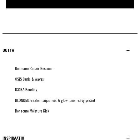
UUTTA
Bonacure Repair Rescue+
OSiS Curls & Waves
IGORA Bonding
BLONDME-vaalennsujauheet & glow toner -sävytysvärit
Bonacure Moisture Kick
INSPIRAATIO