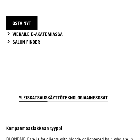
OSTA NYT
VIERAILE E-AKATEMIASSA
SALON FINDER
YLEISKATSAUS
KÄYTTÖ
TEKNOLOGIA
AINESOSAT
Kampaamoasiakkaan tyyppi
BLONDME Care is for clients with blonde or lightened hair, who are in