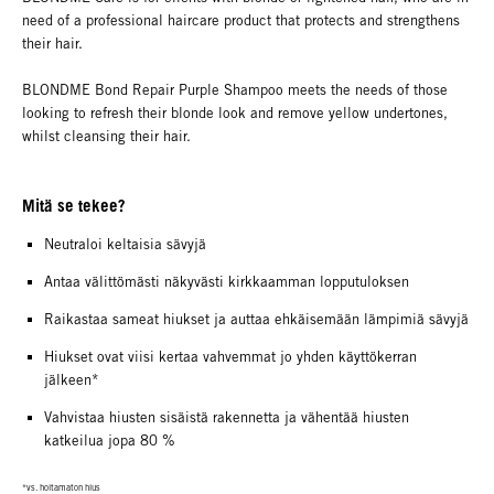
need of a professional haircare product that protects and strengthens
their hair.
BLONDME Bond Repair Purple Shampoo meets the needs of those
looking to refresh their blonde look and remove yellow undertones,
whilst cleansing their hair.
Mitä se tekee?
Neutraloi keltaisia sävyjä
Antaa välittömästi näkyvästi kirkkaamman lopputuloksen
Raikastaa sameat hiukset ja auttaa ehkäisemään lämpimiä sävyjä
Hiukset ovat viisi kertaa vahvemmat jo yhden käyttökerran
jälkeen*
Vahvistaa hiusten sisäistä rakennetta ja vähentää hiusten
katkeilua jopa 80 %
*vs. hoitamaton hius