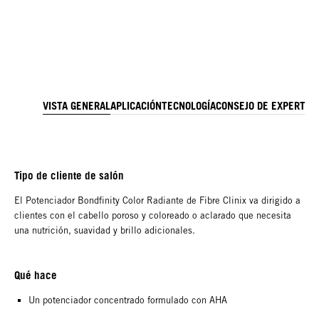
VISTA GENERAL
APLICACIÓN
TECNOLOGÍA
CONSEJO DE EXPERTO
I
Tipo de cliente de salón
El Potenciador Bondfinity Color Radiante de Fibre Clinix va dirigido a
clientes con el cabello poroso y coloreado o aclarado que necesita
una nutrición, suavidad y brillo adicionales.
Qué hace
Un potenciador concentrado formulado con AHA