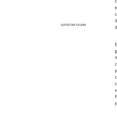
c
e
c
d
QUERATINA VEGANA
d
E
g
m
c
p
c
c
v
P
y