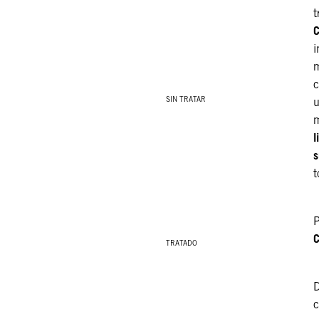
t
C
i
m
c
SIN TRATAR
u
m
l
s
t
P
C
TRATADO
D
c