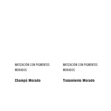
MATIZACIÓN CON PIGMENTOS
MATIZACIÓN CON PIGMENTOS
MORADOS
MORADOS
Champú Morado
Tratamiento Morado
MATIZACIÓN CON PIGMENTOS
PURPLE TONING
MORADOS
Purple Toning Drops Ice
Spray Acondicionador