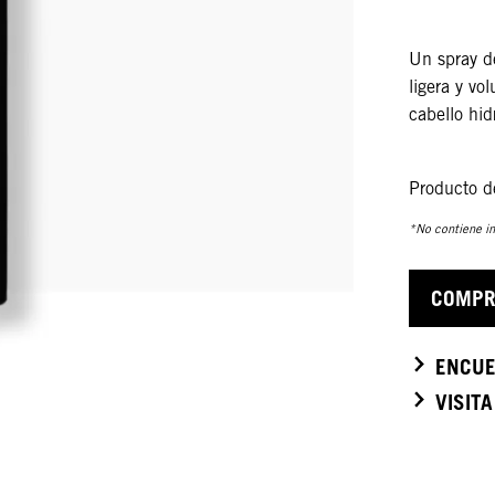
Un spray de
ligera y v
cabello hid
Producto d
*No contiene in
COMPR
ENCUE
VISIT