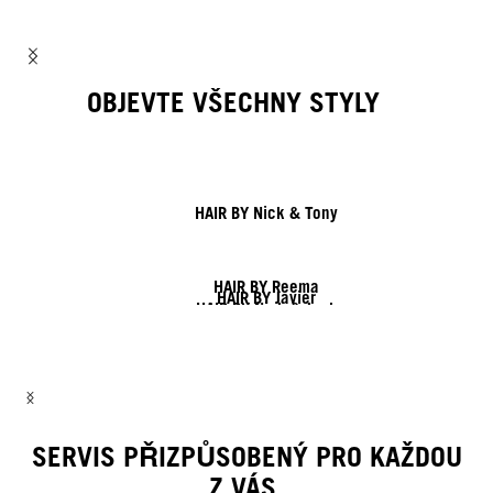
OBJEVTE VŠECHNY STYLY
HAIR BY Nick & Tony
HAIR BY Reema
HAIR BY Javier
HAIR BY Nick & Jack
HAIR BY Shy & Flo
HAIR BY Lesley & Lisa
HAIR BY Linda
SERVIS PŘIZPŮSOBENÝ PRO KAŽDOU
Z VÁS.