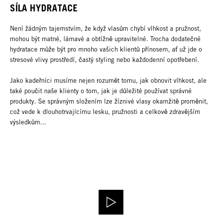
SÍLA HYDRATACE
Není žádným tajemstvím, že když vlasům chybí vlhkost a pružnost,
mohou být matné, lámavé a obtížně upravitelné. Trocha dodatečné
hydratace může být pro mnoho vašich klientů přínosem, ať už jde o
stresové vlivy prostředí, častý styling nebo každodenní opotřebení.
Jako kadeřníci musíme nejen rozumět tomu, jak obnovit vlhkost, ale
také poučit naše klienty o tom, jak je důležité používat správné
produkty. Se správným složením lze žíznivé vlasy okamžitě proměnit,
což vede k dlouhotrvajícímu lesku, pružnosti a celkově zdravějším
výsledkům...