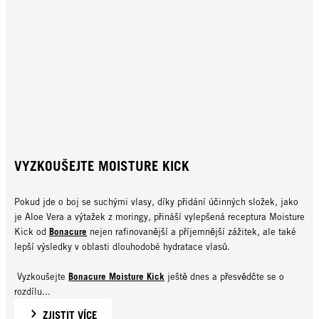
VYZKOUŠEJTE MOISTURE KICK
Pokud jde o boj se suchými vlasy, díky přidání účinných složek, jako
je Aloe Vera a výtažek z moringy, přináší vylepšená receptura Moisture
Bonacure
Kick od
nejen rafinovanější a příjemnější zážitek, ale také
lepší výsledky v oblasti dlouhodobé hydratace vlasů.
Bonacure Moisture Kick
Vyzkoušejte
ještě dnes a přesvědčte se o
rozdílu...
ZJISTIT VÍCE