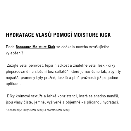
HYDRATACE VLASŮ POMOCÍ MOISTURE KICK
Bonacure Moisture Kick
Řada
se dočkala nového vzrušujícího
vylepšení!
Zažijte větší pěnivost, lepší hladkost a znatelně větší lesk - díky
přepracovanému složení bez sulfátů*, které je navrženo tak, aby i ty
nejsušší prameny byly pružné, lesklé a plné pružnosti již po jediné
aplikaci.
Díky krémové textuře a lehké konzistenci, která se snadno nanáší,
jsou vlasy čisté, jemné, vyživené a objemné - s přidanou hydratací.
*Neobsahuje laurylsulfát sodný a laurethsulfát sodný.