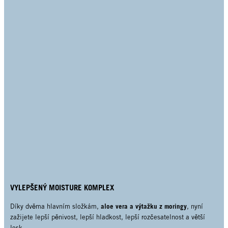
VYLEPŠENÝ MOISTURE KOMPLEX
aloe vera a výtažku z moringy
Díky dvěma hlavním složkám,
, nyní
zažijete lepší pěnivost, lepší hladkost, lepší rozčesatelnost a větší
lesk.