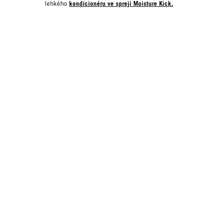
kondicionéru ve spreji Moisture Kick.
lehkého