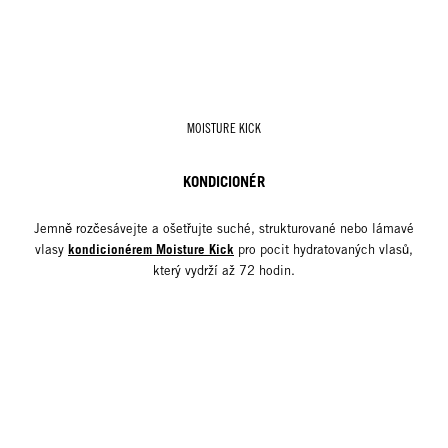
MOISTURE KICK
KONDICIONÉR
Jemně rozčesávejte a ošetřujte suché, strukturované nebo lámavé
kondicionérem Moisture Kick
vlasy
pro pocit hydratovaných vlasů,
který vydrží až 72 hodin.