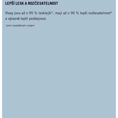
LEPŠÍ LESK A ROZČESATELNOST
Vlasy jsou až o 95 % lesklejší*, mají až o 90 % lepší rozčesatelnost*
a výrazně lepší poddajnost.
*proti neošetřeným vlasům