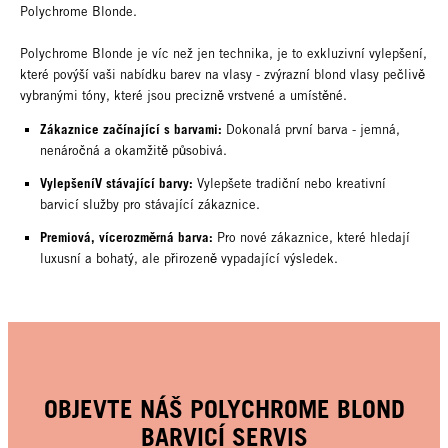
Polychrome Blonde.
Polychrome Blonde je víc než jen technika, je to exkluzivní vylepšení,
které povýší vaši nabídku barev na vlasy - zvýrazní blond vlasy pečlivě
vybranými tóny, které jsou precizně vrstvené a umístěné.
Zákaznice začínající s barvami:
Dokonalá první barva - jemná,
nenáročná a okamžitě působivá.
VylepšeníV stávající barvy:
Vylepšete tradiční nebo kreativní
barvicí služby pro stávající zákaznice.
Premiová, vícerozměrná barva:
Pro nové zákaznice, které hledají
luxusní a bohatý, ale přirozeně vypadající výsledek.
OBJEVTE NÁŠ POLYCHROME BLOND
BARVICÍ SERVIS