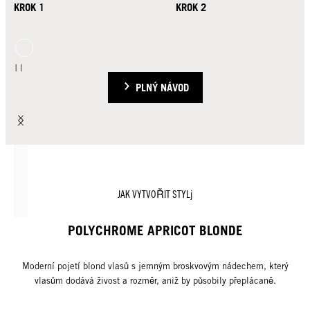
KROK 1
KROK 2
PLNÝ NÁVOD
JAK VYTVOŘIT STYLj
POLYCHROME APRICOT BLONDE
Moderní pojetí blond vlasů s jemným broskvovým nádechem, který
vlasům dodává živost a rozměr, aniž by působily přeplácaně.