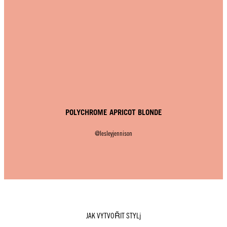
POLYCHROME APRICOT BLONDE
@lesleyjennison
JAK VYTVOŘIT STYLj