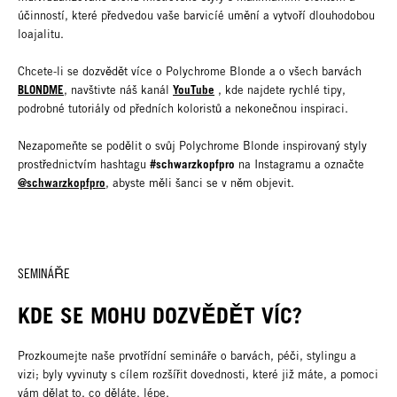
účinností, které předvedou vaše barvicíé umění a vytvoří dlouhodobou
loajalitu.
Chcete-li se dozvědět více o Polychrome Blonde a o všech barvách
BLONDME
YouTube
, navštivte náš kanál
, kde najdete rychlé tipy,
podrobné tutoriály od předních koloristů a nekonečnou inspiraci.
Nezapomeňte se podělit o svůj Polychrome Blonde inspirovaný styly
#schwarzkopfpro
prostřednictvím hashtagu
na Instagramu a označte
@schwarzkopfpro
, abyste měli šanci se v něm objevit.
SEMINÁŘE
KDE SE MOHU DOZVĚDĚT VÍC?
Prozkoumejte naše prvotřídní semináře o barvách, péči, stylingu a
vizi; byly vyvinuty s cílem rozšířit dovednosti, které již máte, a pomoci
vám dělat to, co děláte, lépe.