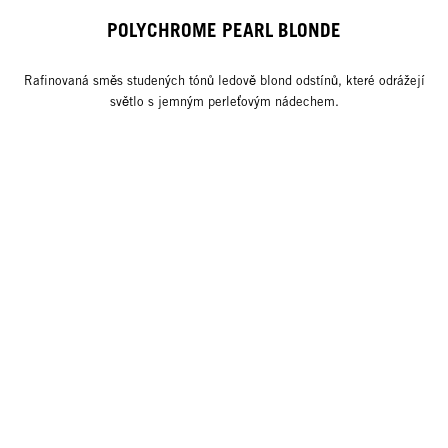
POLYCHROME PEARL BLONDE
Rafinovaná směs studených tónů ledově blond odstínů, které odrážejí
světlo s jemným perleťovým nádechem.