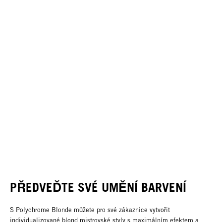
PŘEDVEĎTE SVÉ UMĚNÍ BARVENÍ
S Polychrome Blonde můžete pro své zákaznice vytvořit
individualizované blond mistrovské styly s maximálním efektem a