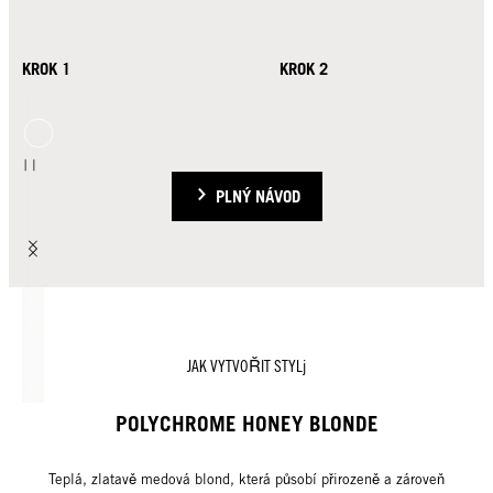
KROK 1
KROK 2
PLNÝ NÁVOD
JAK VYTVOŘIT STYLj
POLYCHROME HONEY BLONDE
Teplá, zlatavě medová blond, která působí přirozeně a zároveň