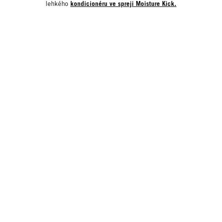
kondicionéru ve spreji Moisture Kick.
lehkého