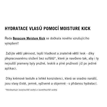
HYDRATACE VLASŮ POMOCÍ MOISTURE KICK
Bonacure Moisture Kick
Řada
se dočkala nového vzrušujícího
vylepšení!
Zažijte větší pěnivost, lepší hladkost a znatelně větší lesk - díky
přepracovanému složení bez sulfátů*, které je navrženo tak, aby i ty
nejsušší prameny byly pružné, lesklé a plné pružnosti již po jediné
aplikaci.
Díky krémové textuře a lehké konzistenci, která se snadno nanáší,
jsou vlasy čisté, jemné, vyživené a objemné - s přidanou hydratací.
*Neobsahuje laurylsulfát sodný a laurethsulfát sodný.