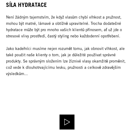
SÍLA HYDRATACE
Není žádným tajemstvím, že když vlasům chybí vlhkost a pružnost,
mohou být matné, lámavé a obtížně upravitelné. Trocha dodatečné
hydratace může být pro mnoho vašich klientů přínosem, ať už jde o
stresové vlivy prostředí, častý styling nebo každodenní opotřebení.
Jako kadeřníci musíme nejen rozumět tomu, jak obnovit vlhkost, ale
také poučit naše klienty o tom, jak je důležité používat správné
produkty. Se správným složením lze žíznivé vlasy okamžitě proměnit,
což vede k dlouhotrvajícímu lesku, pružnosti a celkově zdravějším
výsledkům...