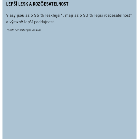
LEPŠÍ LESK A ROZČESATELNOST
Vlasy jsou až o 95 % lesklejší*, mají až o 90 % lepší rozčesatelnost*
a výrazně lepší poddajnost.
*proti neošetřeným vlasům