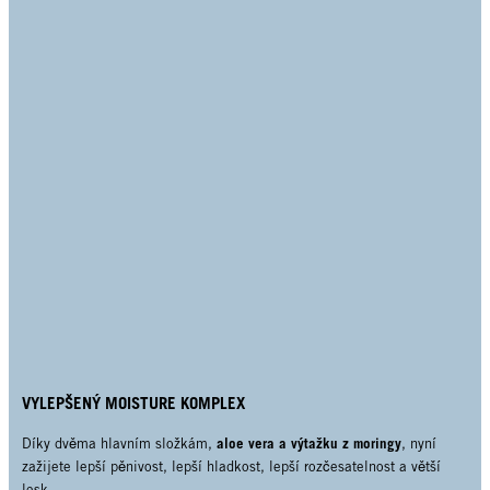
VYLEPŠENÝ MOISTURE KOMPLEX
aloe vera a výtažku z moringy
Díky dvěma hlavním složkám,
, nyní
zažijete lepší pěnivost, lepší hladkost, lepší rozčesatelnost a větší
lesk.