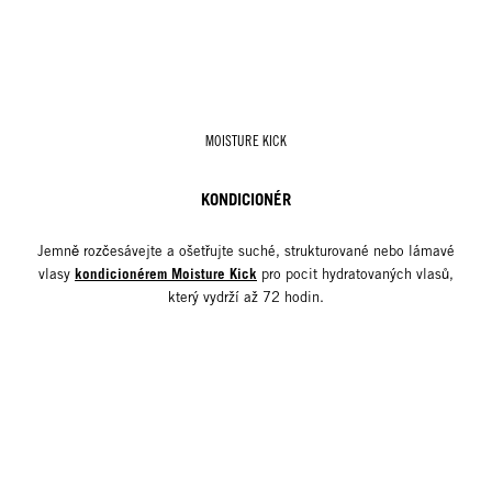
MOISTURE KICK
KONDICIONÉR
Jemně rozčesávejte a ošetřujte suché, strukturované nebo lámavé
kondicionérem Moisture Kick
vlasy
pro pocit hydratovaných vlasů,
který vydrží až 72 hodin.