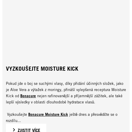
VYZKOUŠEJTE MOISTURE KICK
Pokud jde o boj se suchými vlasy, díky přidání účinných složek, jako
je Aloe Vera a výtažek z moringy, přináší vylepšená receptura Moisture
Bonacure
Kick od
nejen rafinovanější a příjemnější zážitek, ale také
lepší výsledky v oblasti dlouhodobé hydratace vlasů.
Bonacure Moisture Kick
Vyzkoušejte
ještě dnes a přesvědčte se o
rozdílu...
ZJISTIT VÍCE